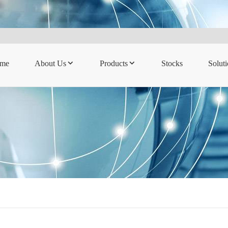
me
About Us
Products
Stocks
Solut