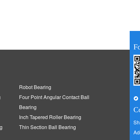
F
Robot Bearing
g
Four Point Angular Contact Ball
Bearing
C
Inch Tapered Roller Bearing
Sh
ng
Thin Section Ball Bearing
Ad