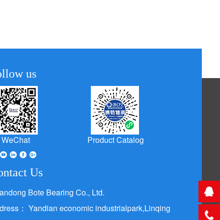
ollow us
WeChat
Product Catalog
ontact Us
andong Bote Bearing Co., Ltd.
dress： Yandian economic industrialpark,Linqing